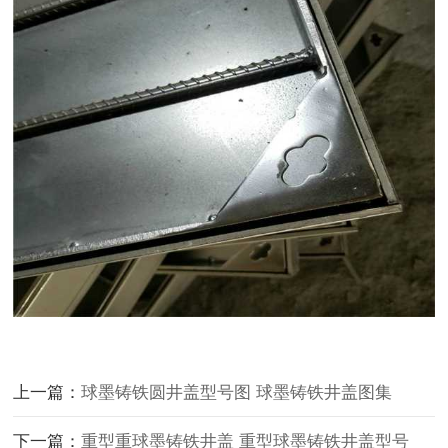
上一篇：
球墨铸铁圆井盖型号图 球墨铸铁井盖图集
下一篇：
重型重球墨铸铁井盖 重型球墨铸铁井盖型号