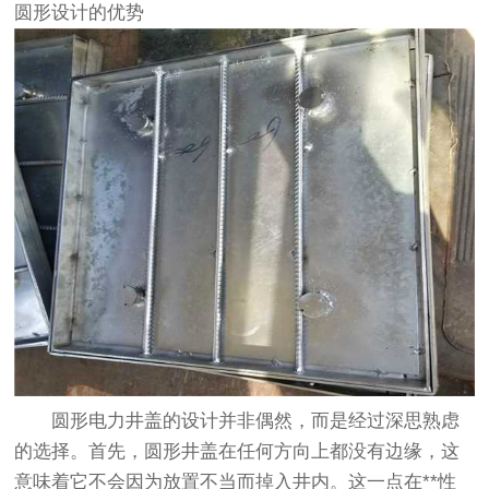
圆形设计的优势
圆形电力井盖
的设计并非偶然，而是经过深思熟虑
的选择。首先，圆形井盖在任何方向上都没有边缘，这
意味着它不会因为放置不当而掉入井内。这一点在**性