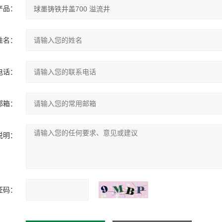
产品：
姓名：
电话：
邮箱：
说明：
证码：