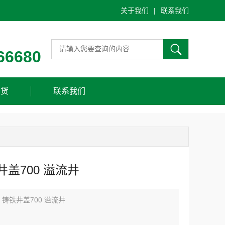
关于我们
|
联系我们
66680
发货
联系我们
盖700 溢流井
铸铁井盖700 溢流井