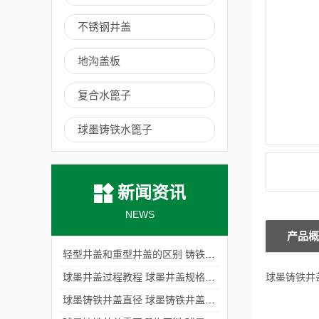
不锈钢井盖
地沟盖板
复合水篦子
球墨铸铁水篦子
新闻资讯
NEWS
产品概
轻型井盖和重型井盖的区别 铸铁井盖轻型中型区分
球墨井盖过程教程 球墨井盖规格怎么写
球墨铸铁井盖
球墨铸铁井盖直径 球墨铸铁井盖直径多大