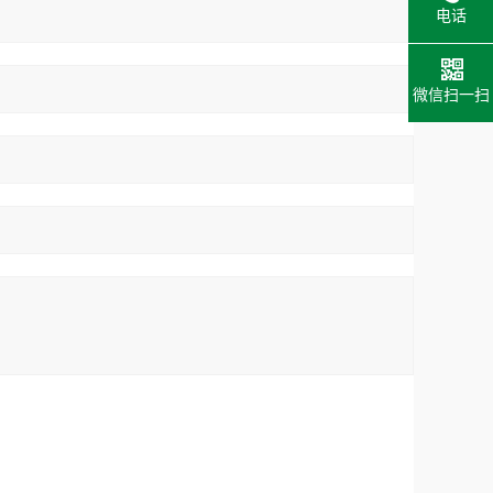
电话
微信扫一扫